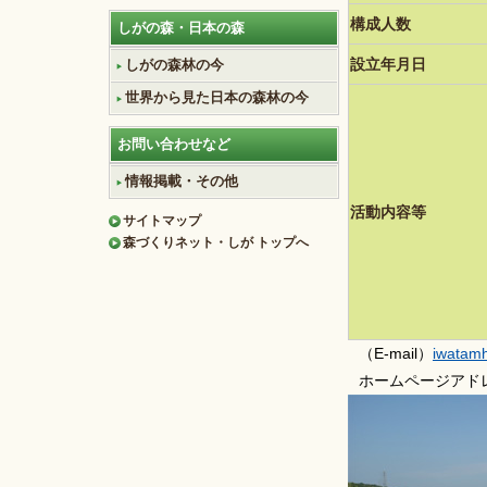
構成人数
しがの森・日本の森
設立年月日
しがの森林の今
世界から見た日本の森林の今
お問い合わせなど
情報掲載・その他
活動内容等
サイトマップ
森づくりネット・しが トップへ
（E-mail）
iwatam
ホームページアド