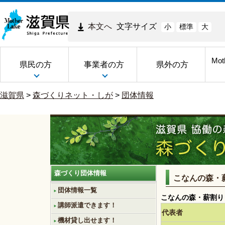
本文へ
文字サイズ
小
標準
大
Mot
県民の方
事業者の方
県外の方
滋賀県
>
森づくりネット・しが
>
団体情報
森づくり団体情報
こなんの森・
団体情報一覧
こなんの森・薪割り
講師派遣できます！
代表者
機材貸し出せます！