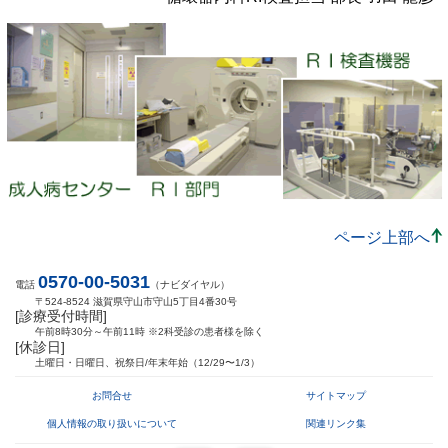
ページ上部へ
0570-00-5031
電話
（ナビダイヤル）
〒524-8524 滋賀県守山市守山5丁目4番30号
[診療受付時間]
午前8時30分～午前11時 ※2科受診の患者様を除く
[休診日]
土曜日・日曜日、祝祭日/年末年始（12/29〜1/3）
お問合せ
サイトマップ
個人情報の取り扱いについて
関連リンク集