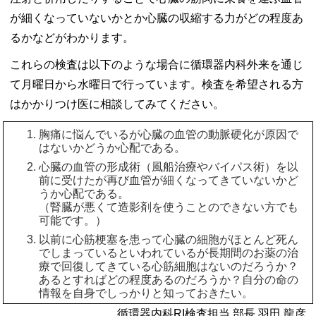
が細くなっていないかとか心臓の収縮する力がどの程度あ
るかなどがわかります。
これらの検査は以下のような場合に循環器内科外来を通じ
て月曜日から水曜日で行っています。検査を希望される方
はかかりつけ医に相談してみてください。
胸痛に悩んでいるが心臓の血管の動脈硬化が原因で
はないかどうか心配である。
心臓の血管の形成術（風船治療やバイパス術）を以
前に受けたが再び血管が細くなってきていないかど
うか心配である。
（腎臓が悪くて造影剤を使うことのできない方でも
可能です。）
以前に心筋梗塞を患って心臓の細胞がほとんど死ん
でしまっているといわれているが長期間のお薬の治
療で回復してきている心筋細胞はないのだろうか？
あるとすればどの程度あるのだろうか？自分の命の
情報を自身でしっかりと知っておきたい。
循環器内科RI検査担当 部長 羽田 龍彦