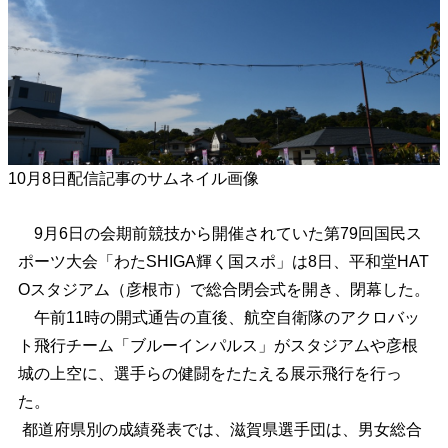
10月8日配信記事のサムネイル画像
9月6日の会期前競技から開催されていた第79回国民ス
ポーツ大会「わたSHIGA輝く国スポ」は8日、平和堂HAT
Oスタジアム（彦根市）で総合閉会式を開き、閉幕した。
午前11時の開式通告の直後、航空自衛隊のアクロバッ
ト飛行チーム「ブルーインパルス」がスタジアムや彦根
城の上空に、選手らの健闘をたたえる展示飛行を行っ
た。
都道府県別の成績発表では、滋賀県選手団は、男女総合