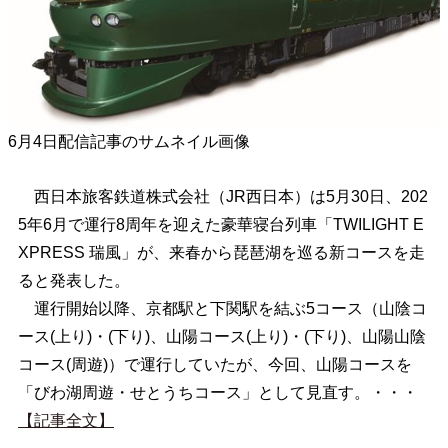
6月4日配信記事のサムネイル画像
西日本旅客鉄道株式会社（JR西日本）は5月30日、202
5年6月で運行8周年を迎えた豪華寝台列車「TWILIGHT E
XPRESS 瑞風」が、来春から琵琶湖を巡る新コースを走
ると発表した。
運行開始以降、京都駅と下関駅を結ぶ5コース（山陰コ
ース(上り)・(下り)、山陽コース(上り)・(下り)、山陽山陰
コース(周遊)）で運行していたが、今回、山陽コースを
「びわ湖周遊・せとうちコース」として見直す。・・・
【記事全文】