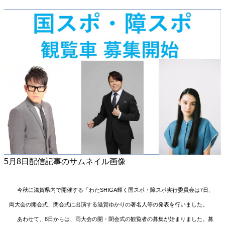
5月8日配信記事のサムネイル画像
今秋に滋賀県内で開催する「わたSHIGA輝く国スポ・障スポ実行委員会は
7
日、
両大会の開会式、閉会式に出演する滋賀ゆかりの著名人等の発表を行いました。
あわせて、
8
日からは、両大会の開・閉会式の観覧者の募集が始まりました。募