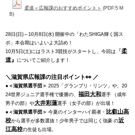
柔道＜広報課のおすすめポイント＞
(PDF:5 M
B)
28日(日)～10月8日(水) 開催中の「わたSHIGA輝く国ス
ポ」本会期はいよいよ大詰め！
『
柔
10月5日(土)にはラスト3競技がスタートし、今回は
道
』
についてご紹介します！
＼滋賀県広報課の注目ポイント👀 ／
●
＜滋賀県選手団＞
2025「グランプリ・リンツ」や、20
福田大和
24世界ジュニア選手権で優勝の、
選手 （成年
大井彩蓮
男子の部）や
選手（女子の部）が出場！
比叡山高
●
＜滋賀県選手団＞
今夏のインターハイ覇者・
校
近
から選手が多数選抜！少年男子では同じく強豪 の
江高校
の生徒も出場。