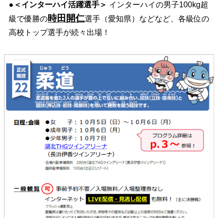
●
＜インターハイ活躍選手＞
インターハイの男子100kg超
時田開仁
級で優勝の
選手（愛知県）などなど、各級位の
高校トップ選手が続々出場！