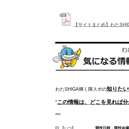
【サイトまとめ】わたSHI
知りたい
わたSHIGA輝く障スポの
“
この情報は、どこを見れば分
***
01.【いつ】……………
競技日程
・
競技会場