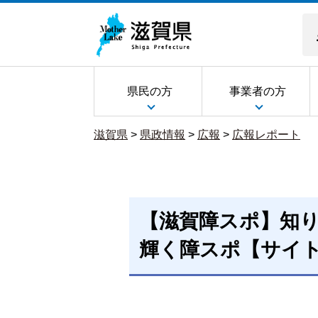
県民の方
事業者の方
滋賀県
>
県政情報
>
広報
>
広報レポート
【滋賀障スポ】知り
輝く障スポ【サイ