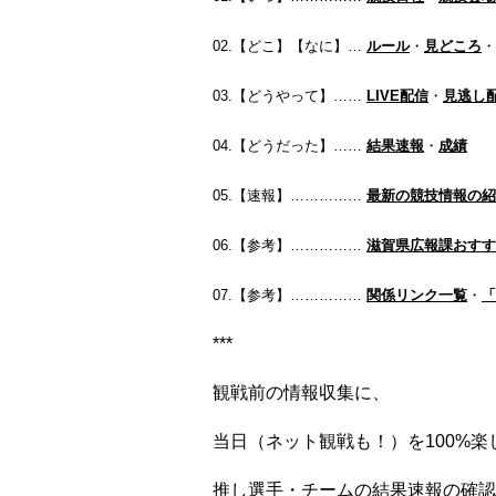
02.【どこ】【なに】…
ルール
・
見どころ
・
03.【どうやって】……
LIVE配信
・
見逃し
04.【どうだった】……
結果速報
・
成績
05.【速報】……………
最新の競技情報の紹
06.【参考】……………
滋賀県広報課おすす
07.【参考】……………
関係リンク一覧
・
「
***
観戦前の情報収集に、
当日（ネット観戦も！）を100%楽
推し選手・チームの結果速報の確認