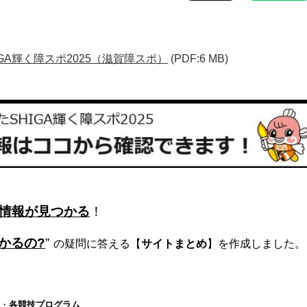
GA輝く障スポ2025（滋賀障スポ）
(PDF:6 MB)
情報が見つかる
！
かるの?
”
の疑問に答える【
サイトまとめ
】を作成しました。
・
各競技プログラム