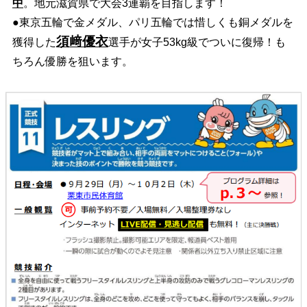
中
。地元滋賀県で大会3連覇を目指します！
●
東京五輪で金メダル、パリ五輪では惜しくも銅メダルを
須﨑優衣
獲得した
選手が女子53kg級でついに復帰！も
ちろん優勝を狙います。