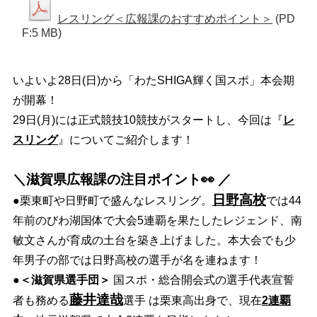
レスリング＜広報課のおすすめポイント＞
(PD
F:5 MB)
いよいよ28日(日)から「わたSHIGA輝く国スポ」本会期
が開幕！
29日(月)には正式競技10競技がスタートし、今回は『
レ
スリング
』についてご紹介します！
＼滋賀県広報課の注目ポイント👀 ／
日野高校
●
栗東町や日野町で盛んなレスリング。
では44
年前のびわ湖国体で大会5連覇を果たしたレジェンド、南
敏文さんが育成の土台を築き上げました。本大会でも少
年男子の部では日野高校の選手が名を連ねます！
●
＜滋賀県選手団＞
国スポ・総合開会式の選手代表宣誓
藤井達哉
者も務める
選手 は栗東高出身で、現在
2連覇