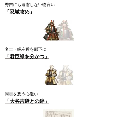
秀吉にも遠慮しない物言い
「忍城攻め」
名士・嶋左近を部下に
「君臣禄を分かつ」
同志を想う心遣い
「大谷吉継との絆」