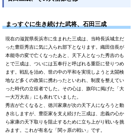
まっすぐに生き続けた武将、石田三成
現在の滋賀県長浜市に生まれた三成は、当時長浜城主だ
った豊臣秀吉に気に入られ部下となります。織田信長が
本能寺の変で亡くなったあと、天下人となった秀吉のも
とで三成は、ついには五奉行と呼ばれる重臣に登りつめ
ます。戦乱を治め、世の中の平和を実現しようと太閤検
地など多くの政策に携わったといわれ、制度を整えてい
った時代の立役者でした。その心は、旗印に掲げた「大
一大万大吉」にも表れていました。
秀吉が亡くなると、徳川家康が次の天下人になろうと動
き出しますが、豊臣家を支え続けた三成は、忠義の心か
ら家康の天下取りを阻止するために立ち上がり戦いを挑
みます。これが有名な「関ヶ原の戦い」です。