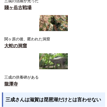
三成の活躍が光った
賤ヶ岳古戦場
関ヶ原の後、匿われた洞窟
大蛇の洞窟
三成の供養碑がある
龍潭寺
三成さんは滋賀は琵琶湖だけとは言わせない