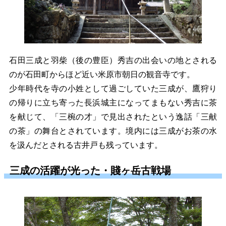
石田三成と羽柴（後の豊臣）秀吉の出会いの地とされる
のが石田町からほど近い米原市朝日の観音寺です。
少年時代を寺の小姓として過ごしていた三成が、鷹狩り
の帰りに立ち寄った長浜城主になってまもない秀吉に茶
を献じて、「三椀の才」で見出されたという逸話「三献
の茶」の舞台とされています。境内には三成がお茶の水
を汲んだとされる古井戸も残っています。
三成の活躍が光った・賤ヶ岳古戦場