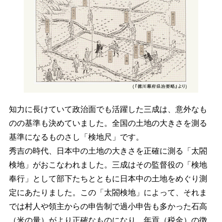
知力に長けていて政治面でも活躍した三成は、意外なも
のの基準も決めていました。全国の土地の大きさを測る
基準になるものさし「検地尺」です。
秀吉の時代、日本中の土地の大きさを正確に測る「太閤
検地」がおこなわれました。三成はその監督役の「検地
奉行」として部下たちとともに日本中の土地をめぐり測
定にあたりました。この「太閤検地」によって、それま
では村人や領主からの申告制で過小申告も多かった石高
（米の量）がより正確なものになり、年貢（税金）の徴