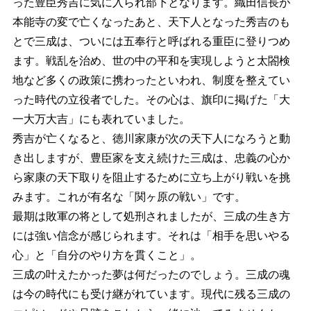
った豊臣秀吉に気に入られ部下となります。織田信長が
本能寺の変で亡くなったあと、天下人となった秀吉のも
とで三成は、ついには五奉行と呼ばれる重臣に登りつめ
ます。戦乱を治め、世の中の平和を実現しようと太閤検
地など多くの政策に携わったといわれ、制度を整えてい
った時代の立役者でした。その心は、旗印に掲げた「大
一大万大吉」にも表れていました。
秀吉が亡くなると、徳川家康が次の天下人になろうと動
き出しますが、豊臣家を支え続けた三成は、忠義の心か
ら家康の天下取りを阻止するために立ち上がり戦いを挑
みます。これが有名な「関ヶ原の戦い」です。
最期は敗軍の将として処刑されましたが、三成の生き方
には強い信念が感じられます。それは「相手を思いやる
心」と「自分のやり方を貫くこと」。
三成の叶えたかった夢は何だったのでしょう。三成の魂
は今の時代にも受け継がれています。現代に残る三成の