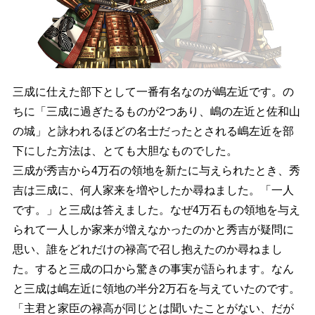
三成に仕えた部下として一番有名なのが嶋左近です。の
ちに「三成に過ぎたるものが2つあり、嶋の左近と佐和山
の城」と詠われるほどの名士だったとされる嶋左近を部
下にした方法は、とても大胆なものでした。
三成が秀吉から4万石の領地を新たに与えられたとき、秀
吉は三成に、何人家来を増やしたか尋ねました。「一人
です。」と三成は答えました。なぜ4万石もの領地を与え
られて一人しか家来が増えなかったのかと秀吉が疑問に
思い、誰をどれだけの禄高で召し抱えたのか尋ねまし
た。すると三成の口から驚きの事実が語られます。なん
と三成は嶋左近に領地の半分2万石を与えていたのです。
「主君と家臣の禄高が同じとは聞いたことがない、だが