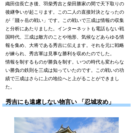
織田信長亡き後、羽柴秀吉と柴田勝家の間で天下取りの
後継争いが起こります。この二人の直接対決となったの
が「賤ヶ岳の戦い」です。この戦いで三成は情報の収集
と分析にあたりました。インターネットも電話もない戦
国時代、三成は敵方のことや地形、気候などあらゆる情
報を集め、大将である秀吉に伝えます。それを元に戦略
が練られ、秀吉軍は見事な勝利を収めたのでした。
情報を制するものが勝負を制す。いつの時代も変わらな
い勝負の鉄則を三成は知っていたのです。この戦いの功
績で三成はさらに上の地位へと上がることができまし
た。
秀吉にも遠慮しない物言い 「忍城攻め」