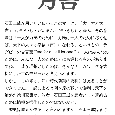
石田三成が用いたと伝わるこのマーク。「大一大万大
吉」（だいいち・だいまん・だいきち）と読み、その意
味は「一人が万民のために、万民は一人のために尽くせ
ば、天下の人々は幸福（吉）になれる」というもの。ラ
グビーの合言葉“One for all ,all for one.”（一人はみんなの
ために、みんな一人のために）にも通じるものがありま
すね。三成が理想としたのは、そんなチームワークを大
切にした世の中だったと考えられます。
しかし、この印は、江戸時代前期の史料には見ることが
できません。一説によると関ヶ原の戦いで勝利し天下を
治めた徳川家康が、敗者・石田三成を悪者として貶める
ために情報を操作したのではないかと。
「歴史は勝者が作る」と言われますが、石田三成はまさ