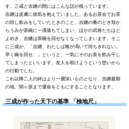
す。三成と吉継の間にはこんな話が残っています。
吉継は皮膚に病気を抱えていました。あるお茶会でお茶
の回し飲みをしていたときのこと、吉継の番のとき頬か
らうみが茶碗に一滴落ちてしまい、ほかの武将たちはど
よめき、吉継は茶碗を回せなくなってしまいます。そこ
に三成が、「吉継、わたしは喉が渇いて待ちきれない。
早く碗を回せ。」というと、一気にそのお茶を飲み干し
てしまったといいます。友人を助けようという想いから
の行動でした。
これ以降二人の絆はより一層深いものとなり、吉継最期
の地、関ヶ原まで運命をともにすることとなります。
三成が作った天下の基準 「検地尺」