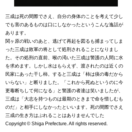
三成は死の間際でさえ、自分の身体のことを考えて少し
でも害のあるものは口にしなかったというこんな逸話が
あります。
関ヶ原の戦いのあと、逃げて再起を図るも捕まってしま
った三成は敗軍の将として処刑されることになりまし
た。その処刑の直前、喉の渇いた三成は警護の人間に水
を求めます。しかし水はもらえず、渡されたのは近くの
民家にあった干し柿。すると三成は「柿は痰の毒だから
いらない」と断りました。「これから死ぬというのに今
更毒断ちして何になる」と警護の者達は笑いましたが、
三成は「大志を持つものは最期のときまで命を惜しむも
のだ」と相手にしなかったといいます。死の間際でさえ
三成の生き方はぶれることはありませんでした
Copyright © Shiga Prefecture. All rights reserved.