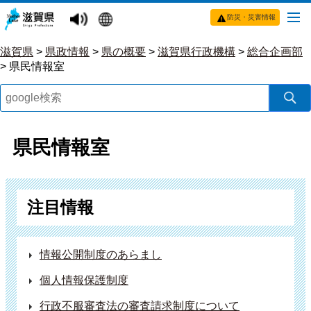
防災・災害情報
滋賀県
>
県政情報
>
県の概要
>
滋賀県行政機構
>
総合企画部
>
県民情報室
県民情報室
注目情報
情報公開制度のあらまし
個人情報保護制度
行政不服審査法の審査請求制度について