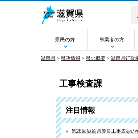
県民の方
事業者の方
滋賀県
>
県政情報
>
県の概要
>
滋賀県行政
工事検査課
注目情報
第28回滋賀県優良工事表彰の