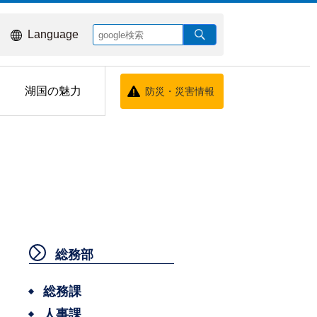
Language
湖国の魅力
防災・災害情報
総務部
総務課
人事課