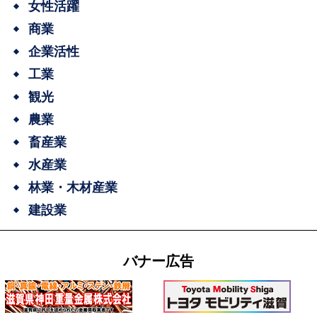
女性活躍
商業
企業活性
工業
観光
農業
畜産業
水産業
林業・木材産業
建設業
バナー広告