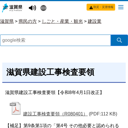
防災・災害情報
滋賀県
>
県民の方
>
しごと・産業・観光
>
建設業
滋賀県建設工事検査要領
滋賀県建設工事検査要領【令和8年4月1日改正】
建設工事検査要領（R080401）
(PDF:112 KB)
【補足】第9条第1項の「第4号 その他必要と認められる