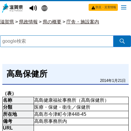
防災・災害情報
滋賀県
>
県政情報
>
県の概要
>
庁舎・施設案内
高島保健所
2014年1月21日
（表）
名称
高島健康福祉事務所（高島保健所）
分類
医療・保健・衛生／保健所
所在地
高島市今津町今津448-45
備考
高島県事務所内
URL