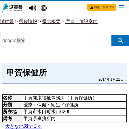
防災・災害情報
滋賀県
>
県政情報
>
県の概要
>
庁舎・施設案内
甲賀保健所
2014年1月21日
名称
甲賀健康福祉事務所（甲賀保健所）
分類
医療・保健・衛生／保健所
所在地
甲賀市水口町水口6200
備考
甲賀県事務所内
大きな地図で見る