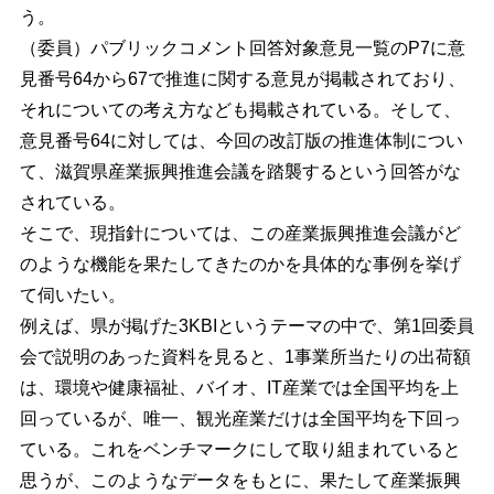
う。
（委員）パブリックコメント回答対象意見一覧のP7に意
見番号64から67で推進に関する意見が掲載されており、
それについての考え方なども掲載されている。そして、
意見番号64に対しては、今回の改訂版の推進体制につい
て、滋賀県産業振興推進会議を踏襲するという回答がな
されている。
そこで、現指針については、この産業振興推進会議がど
のような機能を果たしてきたのかを具体的な事例を挙げ
て伺いたい。
例えば、県が掲げた3KBIというテーマの中で、第1回委員
会で説明のあった資料を見ると、1事業所当たりの出荷額
は、環境や健康福祉、バイオ、IT産業では全国平均を上
回っているが、唯一、観光産業だけは全国平均を下回っ
ている。これをベンチマークにして取り組まれていると
思うが、このようなデータをもとに、果たして産業振興