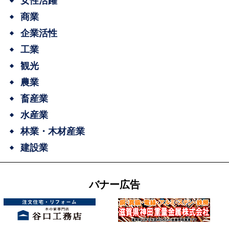
女性活躍
商業
企業活性
工業
観光
農業
畜産業
水産業
林業・木材産業
建設業
バナー広告