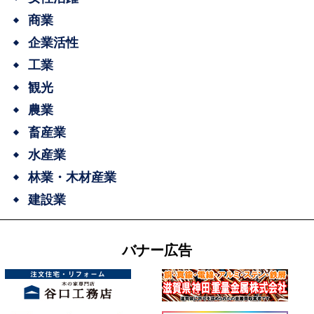
商業
企業活性
工業
観光
農業
畜産業
水産業
林業・木材産業
建設業
バナー広告