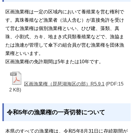
区画漁業権は一定の区域内において養殖業を営む権利で
す。真珠養殖など漁業者（法人含む）が直接免許を受け
て営む漁業権は個別漁業権といい、ひび建、藻類、真
珠、小割式、カキ、地まき式貝類養殖業などで、漁協ま
たは漁連が管理して傘下の組合員が営む漁業権を団体漁
業権といいます。
区画漁業権の免許期間は5年または10年です。
区画漁業権（琵琶湖海区の部）R5.9.1
(PDF:15
2 KB)
令和5年の漁業権の一斉切替について
本県のすべての漁業権は、令和5年8月31日に存続期間が