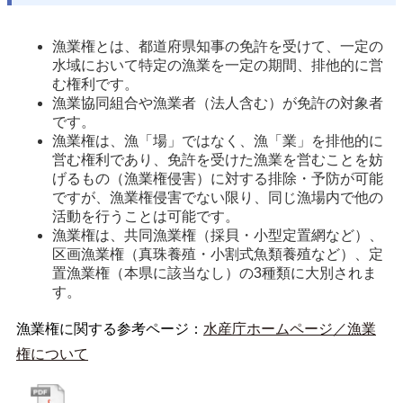
漁業権とは、都道府県知事の免許を受けて、一定の
水域において特定の漁業を一定の期間、排他的に営
む権利です。
漁業協同組合や漁業者（法人含む）が免許の対象者
です。
漁業権は、漁「場」ではなく、漁「業」を排他的に
営む権利であり、免許を受けた漁業を営むことを妨
げるもの（漁業権侵害）に対する排除・予防が可能
ですが、漁業権侵害でない限り、同じ漁場内で他の
活動を行うことは可能です。
漁業権は、共同漁業権（採貝・小型定置網など）、
区画漁業権（真珠養殖・小割式魚類養殖など）、定
置漁業権（本県に該当なし）の3種類に大別されま
す。
漁業権に関する参考ページ：
水産庁ホームページ／漁業
権について