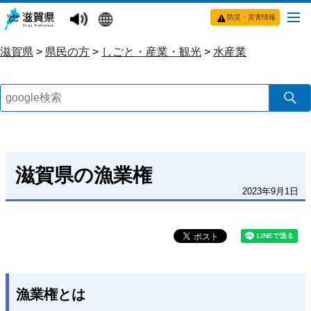
防災・災害情報
滋賀県
>
県民の方
>
しごと・産業・観光
>
水産業
滋賀県の漁業権
2023年9月1日
漁業権とは