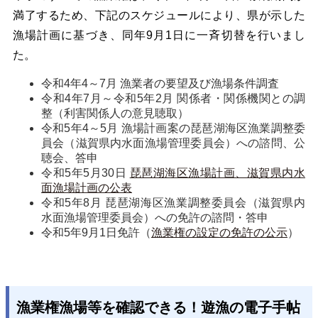
満了するため、下記のスケジュールにより、県が示した
漁場計画に基づき、同年9月1日に一斉切替を行いまし
た。
令和4年4～7月 漁業者の要望及び漁場条件調査
令和4年7月～令和5年2月 関係者・関係機関との調
整（利害関係人の意見聴取）
令和5年4～5月 漁場計画案の琵琶湖海区漁業調整委
員会（滋賀県内水面漁場管理委員会）への諮問、公
聴会、答申
令和5年5月30日
琵琶湖海区漁場計画、滋賀県内水
面漁場計画の公表
令和5年8月 琵琶湖海区漁業調整委員会（滋賀県内
水面漁場管理委員会）への免許の諮問・答申
令和5年9月1日免許（
漁業権の設定の免許の公示
）
漁業権漁場等を確認できる！遊漁の電子手帖