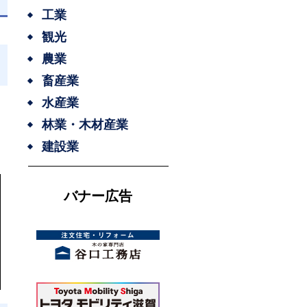
工業
観光
農業
畜産業
水産業
林業・木材産業
建設業
バナー広告