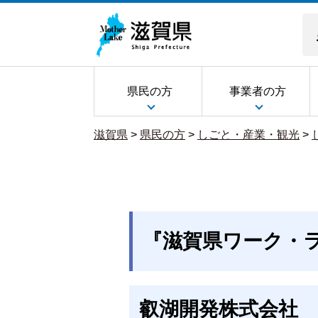
県民の方
事業者の方
滋賀県
>
県民の方
>
しごと・産業・観光
>
『滋賀県ワーク・
叡湖開発株式会社