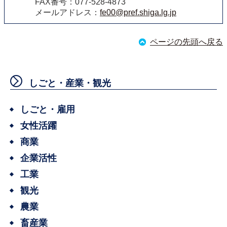
FAX番号：077-528-4873
メールアドレス：
fe00@pref.shiga.lg.jp
ページの先頭へ戻る
しごと・産業・観光
しごと・雇用
女性活躍
商業
企業活性
工業
観光
農業
畜産業