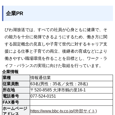
企業PR
びわ湖放送では、すべての社員が心身ともに健康で、そ
の能力を十分に発揮できるようにするため、働き方に関
する固定概念の見直しや子育て世代に対するキャリア支
援による仕事と子育ての両立、後継者の育成などにより
働きやすい職場環境を作ることを目標とし、ワーク・ラ
イフ・バランスの実現に向けた取組を行っています。
企業情報
業種
情報通信業
従業員数
63名(男性：35名／女性：28名)
所在地
〒520-8585 大津市鶴の里16-1
電話番号
077-524-0151
FAX番号
ホームページ
https://www.bbc-tv.co.jp/(外部サイト)
アドレス