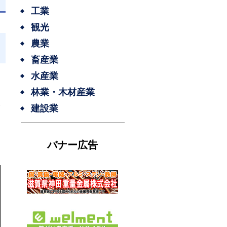
工業
観光
農業
畜産業
水産業
を
林業・木材産業
展
建設業
バナー広告