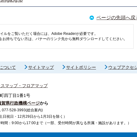
ページの先頭へ戻
イルをご覧いただく場合には、Adobe Readerが必要です。
eaderをお持ちでない方は、バナーのリンク先から無料ダウンロードしてください。
について
サイトマップ
サイトポリシー
ウェブアクセ
セスマップ・フロアマップ
町四丁目1番1号
滋賀県行政機構ページ
から
7-528-3993(総合案内)
で（土日祝日・12月29日から1月3日を除く）
間：9:00から17:00まで（一部、受付時間が異なる所属・施設があります。）