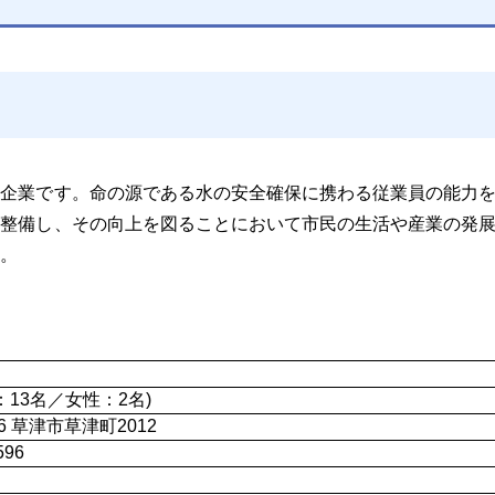
う企業です。命の源である水の安全確保に携わる従業員の能力
を整備し、その向上を図ることにおいて市民の生活や産業の発
。
：13名／女性：2名)
36 草津市草津町2012
596