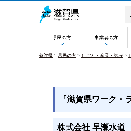
県民の方
事業者の方
滋賀県
>
県民の方
>
しごと・産業・観光
>
『滋賀県ワーク・
株式会社 早瀬水道