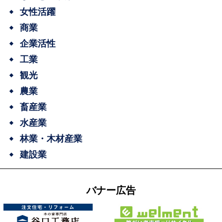
女性活躍
商業
企業活性
工業
観光
農業
畜産業
水産業
林業・木材産業
建設業
バナー広告