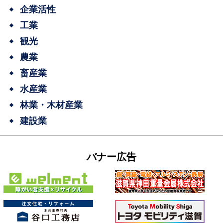
企業活性
工業
観光
農業
畜産業
水産業
林業・木材産業
建設業
バナー広告