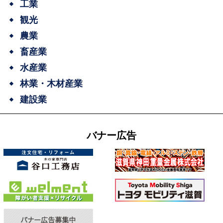
工業
観光
農業
畜産業
水産業
林業・木材産業
建設業
バナー広告