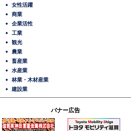
女性活躍
商業
企業活性
工業
観光
農業
畜産業
水産業
林業・木材産業
建設業
バナー広告