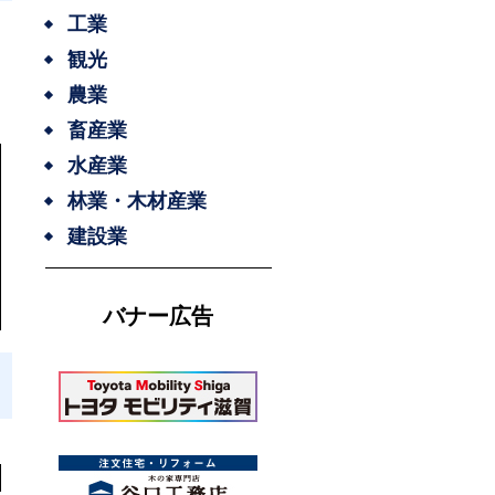
工業
観光
農業
畜産業
水産業
林業・木材産業
建設業
バナー広告