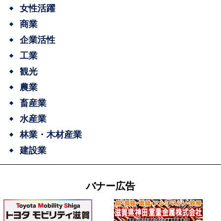
女性活躍
商業
企業活性
工業
観光
農業
畜産業
水産業
林業・木材産業
建設業
バナー広告