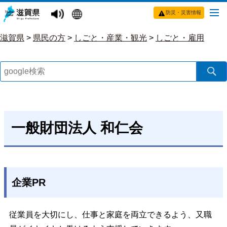
防災・災害情報
滋賀県
>
県民の方
>
しごと・産業・観光
>
しごと・雇用
一般財団法人 和仁会
企業PR
従業員を大切にし、仕事と家庭を両立できるよう、又職