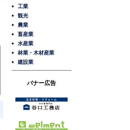
工業
観光
農業
畜産業
水産業
林業・木材産業
建設業
バナー広告