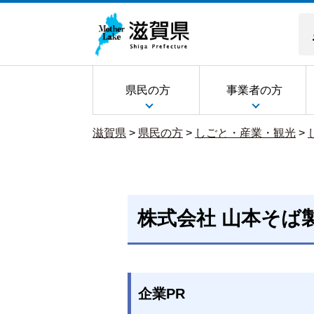
県民の方
事業者の方
滋賀県
>
県民の方
>
しごと・産業・観光
>
株式会社 山本そば
企業PR