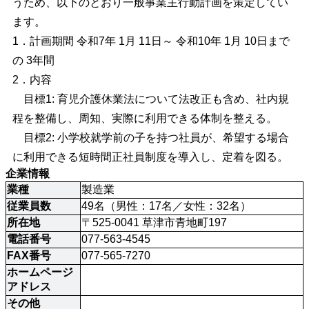
うため、以下のとおり一般事業主行動計画を策定してい
ます。
1．計画期間 令和7年 1月 11日～ 令和10年 1月 10日まで
の 3年間
2．内容
目標1: 育児介護休業法について法改正も含め、社内規
程を整備し、周知、実際に利用できる体制を整える。
目標2: 小学校就学前の子を持つ社員が、希望する場合
に利用できる短時間正社員制度を導入し、定着を図る。
企業情報
業種
製造業
従業員数
49名（男性：17名／女性：32名）
所在地
〒525-0041 草津市青地町197
電話番号
077-563-4545
FAX番号
077-565-7270
ホームページ
アドレス
その他