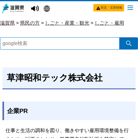
防災・災害情報
滋賀県
>
県民の方
>
しごと・産業・観光
>
しごと・雇用
草津昭和テック株式会社
企業PR
仕事と生活の調和を図り、働きやすい雇用環境整備を行