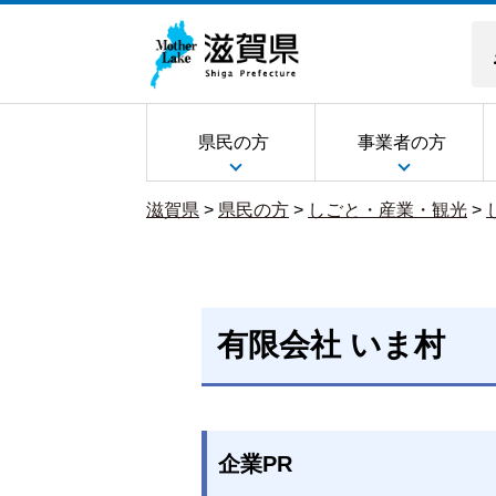
県民の方
事業者の方
滋賀県
>
県民の方
>
しごと・産業・観光
>
有限会社 いま村
企業PR