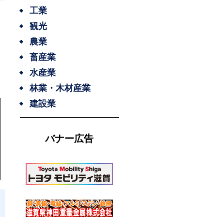
工業
観光
農業
畜産業
水産業
林業・木材産業
建設業
バナー広告