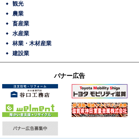
観光
農業
畜産業
水産業
林業・木材産業
建設業
バナー広告