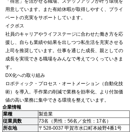
「得意」を活かせる職場、ステップアップが叶う環境を
用意しています。また有給休暇が取得しやすく、プライ
ベートの充実をサポートしています。
イクボス
社員のキャリアやライフステージに合わせた働き方を応
援し、自らも業績や結果を出しつつ私生活を充実させる
上司を推奨しています。仕事を通じた成長、親としての
成長を実現できる職場をみんなで考えてつくっていきま
す。
DX化への取り組み
ロボティック・プロセス・オートメーション（自動化技
術）を導入。手作業の削減で業務を効率化、より付加価
値の高い業務に集中できる環境を整えています。
企業情報
業種
製造業
従業員数
73名（男性：56名／女性：17名）
所在地
〒528-0037 甲賀市水口町本綾野4番1号