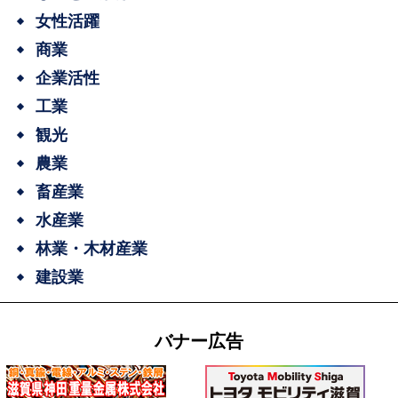
女性活躍
商業
企業活性
工業
観光
農業
畜産業
水産業
林業・木材産業
建設業
バナー広告