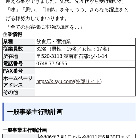
迎える事ができました。先代、先々代から受け継いだ
「味」「思い」「情熱」を守りつつ、さらなる躍進をと
げる様努力してまいります。
「全てのお客様に本物の焼肉を…」
企業情報
業種
飲食店・宿泊業
従業員数
32名（男性：15名／女性：17名）
所在地
〒520-3113 湖南市石部北4-1-14
電話番号
0748-77-5655
FAX番号
ホームページ
https://k-syu.com/(外部サイト)
アドレス
その他
一般事業主行動計画
一般事業主行動計画
令和6年7月1日から令和11年6月30日まで