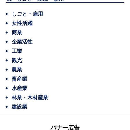
しごと・雇用
女性活躍
商業
企業活性
工業
観光
農業
畜産業
水産業
林業・木材産業
建設業
バナー広告