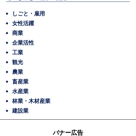
しごと・雇用
女性活躍
商業
企業活性
工業
観光
農業
畜産業
水産業
林業・木材産業
建設業
バナー広告