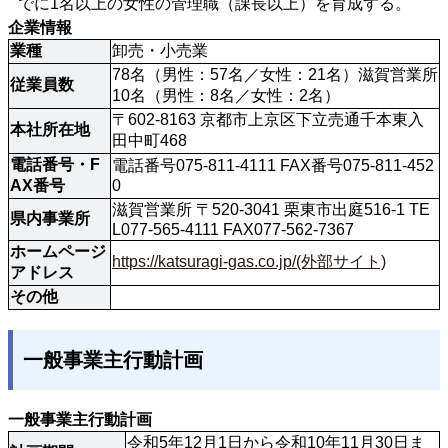
でに1名以上の女性の管理職（課長以上）を育成する。
企業情報
業種
卸売・小売業
78名（男性：57名／女性：21名）滋賀営業所
従業員数
10名（男性：8名／女性：2名）
〒602-8163 京都市上京区下立売通千本東入
本社所在地
田中町468
電話番号・F
電話番号075-811-4111 FAX番号075-811-452
AX番号
0
滋賀営業所 〒520-3041 栗東市出庭516-1 TE
県内事業所
L077-565-4111 FAX077-562-7367
ホームページ
https://katsuragi-gas.co.jp/(外部サイト)
アドレス
その他
一般事業主行動計画
一般事業主行動計画
令和5年12月1日から令和10年11月30日ま