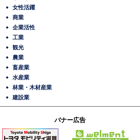
女性活躍
商業
企業活性
工業
観光
農業
畜産業
水産業
林業・木材産業
建設業
バナー広告