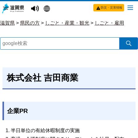
防災・災害情報
滋賀県
>
県民の方
>
しごと・産業・観光
>
しごと・雇用
株式会社 吉田商業
企業PR
1. 半日単位の有給休暇制度の実施