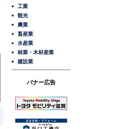
工業
観光
農業
畜産業
水産業
林業・木材産業
建設業
バナー広告