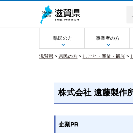
県民の方
事業者の方
滋賀県
>
県民の方
>
しごと・産業・観光
>
株式会社 遠藤製作
企業PR