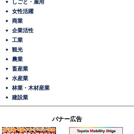
しごと・雇用
女性活躍
商業
企業活性
工業
観光
農業
畜産業
水産業
林業・木材産業
建設業
バナー広告