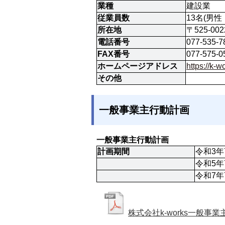
業種
建設業
従業員数
13名(男性
所在地
〒525-00
電話番号
077-535-7
FAX番号
077-575-0
ホームページアドレス
https://k
その他
一般事業主行動計画
一般事業主行動計画
計画期間
令和3年
令和5年
令和7年
株式会社k-works一般事