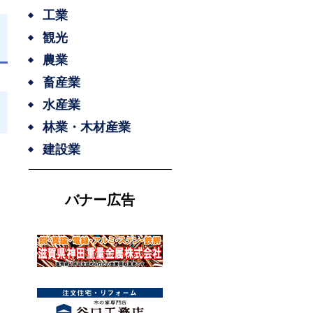
工業
観光
農業
畜産業
水産業
林業・木材産業
建設業
バナー広告