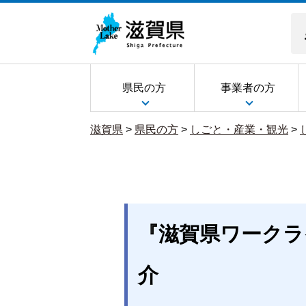
県民の方
事業者の方
滋賀県
>
県民の方
>
しごと・産業・観光
>
『滋賀県ワークラ
介