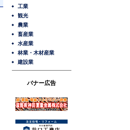
工業
観光
農業
畜産業
水産業
林業・木材産業
建設業
バナー広告