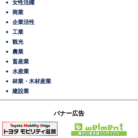
女性活躍
商業
企業活性
工業
観光
農業
畜産業
水産業
林業・木材産業
建設業
バナー広告