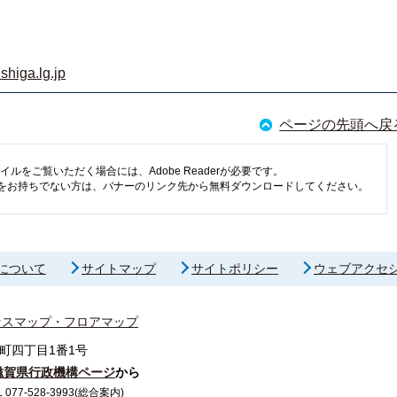
shiga.lg.jp
ページの先頭へ戻
イルをご覧いただく場合には、Adobe Readerが必要です。
eaderをお持ちでない方は、バナーのリンク先から無料ダウンロードしてください。
について
サイトマップ
サイトポリシー
ウェブアクセ
セスマップ・フロアマップ
町四丁目1番1号
滋賀県行政機構ページ
から
7-528-3993(総合案内)