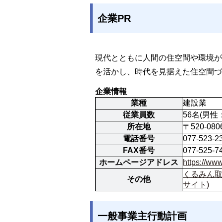
企業PR
現代とともに人間の住空間や環境が
を活かし、時代を見据えた住空間づ
企業情報
業種
建設業
従業員数
56名(男性
所在地
〒520-0
電話番号
077-523-2
FAX番号
077-525-7
ホームページアドレス
https://w
くるみん取
その他
サイト)
一般事業主行動計画