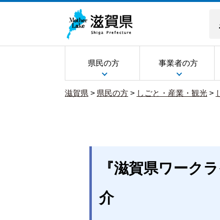
県民の方
事業者の方
滋賀県
>
県民の方
>
しごと・産業・観光
>
『滋賀県ワークラ
介