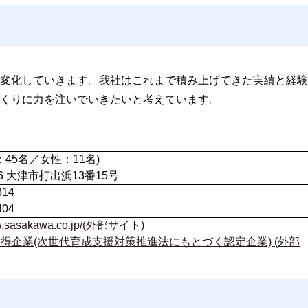
変化していきます。我社はこれまで積み上げてきた実績と経験
くりに力を注いでいきたいと考えています。
：45名／女性：11名)
806 大津市打出浜13番15号
314
404
ww.sasakawa.co.jp/(外部サイト)
得企業(次世代育成支援対策推進法にもとづく認定企業) (外部