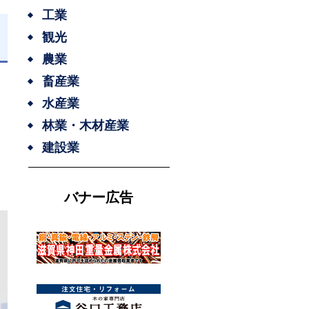
工業
観光
農業
畜産業
水産業
林業・木材産業
建設業
バナー広告