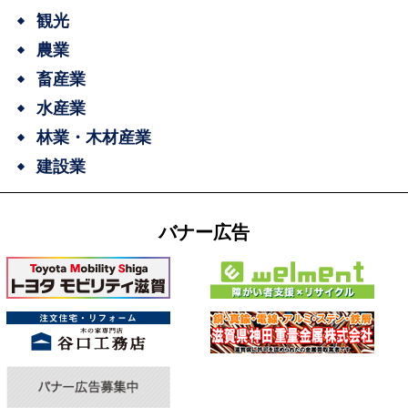
観光
農業
畜産業
水産業
林業・木材産業
建設業
バナー広告