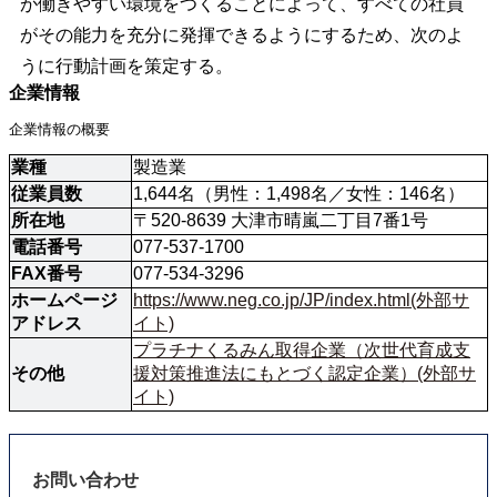
が働きやすい環境をつくることによって、すべての社員
がその能力を充分に発揮できるようにするため、次のよ
うに行動計画を策定する。
企業情報
企業情報の概要
業種
製造業
従業員数
1,644名（男性：1,498名／女性：146名）
所在地
〒520-8639 大津市晴嵐二丁目7番1号
電話番号
077-537-1700
FAX番号
077-534-3296
ホームページ
https://www.neg.co.jp/JP/index.html(外部サ
アドレス
イト)
プラチナくるみん取得企業（次世代育成支
その他
援対策推進法にもとづく認定企業）(外部サ
イト)
お問い合わせ