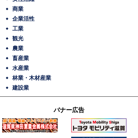
商業
企業活性
工業
観光
農業
畜産業
水産業
林業・木材産業
建設業
バナー広告