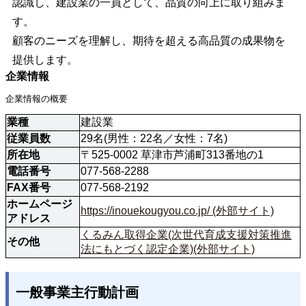
認識し、建設業の一員として、品質の向上に取り組みま
す。
顧客のニーズを理解し、期待を超える高品質の成果物を
提供します。
企業情報
企業情報の概要
業種
建設業
従業員数
29名(男性：22名／女性：7名)
所在地
〒525-0002 草津市芦浦町313番地の1
電話番号
077-568-2288
FAX番号
077-568-2192
ホームページ
https://inouekougyou.co.jp/ (外部サイト)
アドレス
くるみん取得企業(次世代育成支援対策推進
その他
法にもとづく認定企業)(外部サイト)
一般事業主行動計画