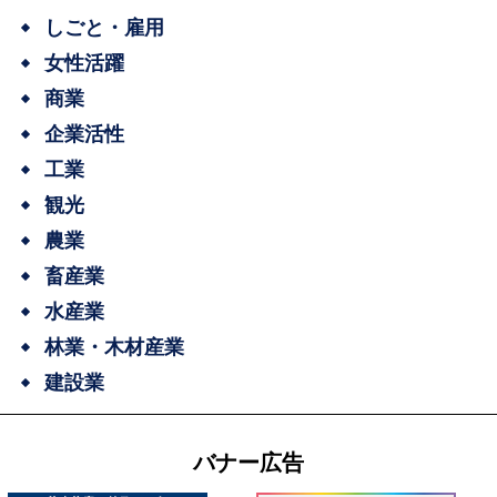
しごと・雇用
女性活躍
商業
企業活性
工業
観光
農業
畜産業
水産業
林業・木材産業
建設業
バナー広告