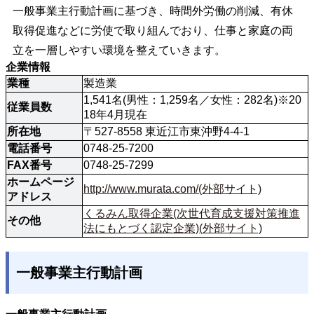
一般事業主行動計画に基づき、時間外労働の削減、有休
取得促進などに労使で取り組んでおり、仕事と家庭の両
立を一層しやすい環境を整えていきます。
企業情報
業種
製造業
1,541名(男性：1,259名／女性：282名)※20
従業員数
18年4月現在
所在地
〒527-8558 東近江市東沖野4-4-1
電話番号
0748-25-7200
FAX番号
0748-25-7299
ホームページ
http://www.murata.com/(外部サイト)
アドレス
くるみん取得企業(次世代育成支援対策推進
その他
法にもとづく認定企業)(外部サイト)
一般事業主行動計画