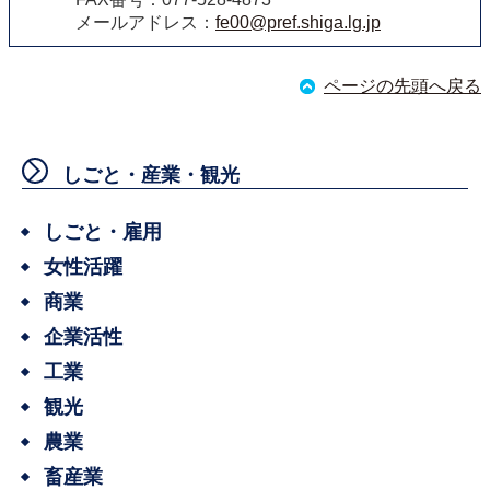
メールアドレス：
fe00@pref.shiga.lg.jp
ページの先頭へ戻る
しごと・産業・観光
しごと・雇用
女性活躍
商業
企業活性
工業
観光
農業
畜産業