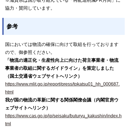
※滋賀県は国が取り組んでいる「再配達削減PR月間」に
協力・賛同しています。
参考
国においては物流の確保に向けて取組を行っております
ので、御参照ください。
「物流の適正化・生産性向上に向けた荷主事業者・物流
事業者の取組に関するガイドライン」を策定しました
（国土交通省ウェブサイトへリンク）
https://www.mlit.go.jp/report/press/tokatsu01_hh_000687.
html
我が国の物流の革新に関する関係閣僚会議（内閣官房ウ
ェブサイトへリンク）
https://www.cas.go.jp/jp/seisaku/buturyu_kakushin/index.h
tml