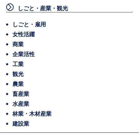
しごと・産業・観光
しごと・雇用
女性活躍
商業
企業活性
工業
観光
農業
畜産業
水産業
林業・木材産業
建設業