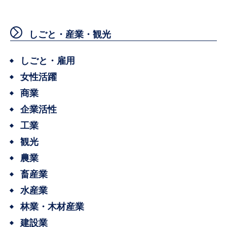
しごと・産業・観光
しごと・雇用
女性活躍
商業
企業活性
工業
観光
農業
畜産業
水産業
林業・木材産業
建設業