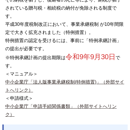
されている贈与税・相続税の納付が免除される制度で
す。
平成30年度税制改正において、事業承継税制 が10年間限
定で大きく拡充されました（特例措置）。
特例措置の認定を受けるには、事前に「特例承継計画」
の提出が必要です。
令和9年9月30日
※特例承継計画の提出期限は
で
す。
＜マニュアル＞
中小企業庁「法人版事業承継税制(特例措置)」（外部サイ
トへリンク）
＜申請様式＞
中小企業庁「申請手続関係書類」（外部サイトへリン
ク）