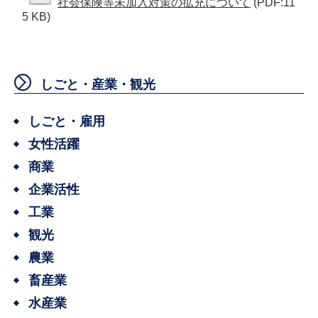
社会保険等未加入対策の拡充について
(PDF:11
5 KB)
しごと・産業・観光
しごと・雇用
女性活躍
商業
企業活性
工業
観光
農業
畜産業
水産業