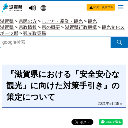
防災・災害情報
滋賀県
>
県民の方
>
しごと・産業・観光
>
観光
滋賀県
>
県政情報
>
県の概要
>
滋賀県行政機構
>
観光文化ス
ポーツ部
>
観光政策局
『滋賀県における「安全安心な
観光」に向けた対策手引き』の
策定について
2021年5月18日